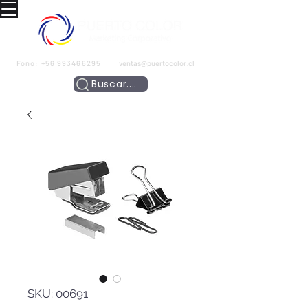
Fono:
+56 993466295
ventas@puertocolor.cl
Buscar....
SKU: 00691