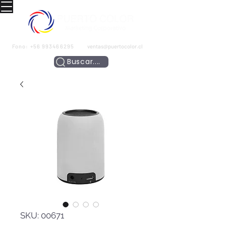
Fono:
+56 993466295
ventas@puertocolor.cl
Buscar....
SKU: 00671