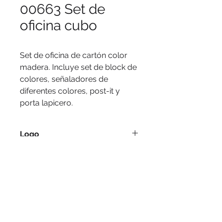
00663 Set de
oficina cubo
Set de oficina de cartón color
madera. Incluye set de block de
colores, señaladores de
diferentes colores, post-it y
porta lapicero.
Logo
Serigrafía, tampografía.
Medidas
18 x 8,7 cm (abierto). 8,7 cm.
(cerrado).