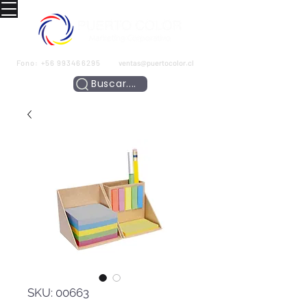
Fono:
+56 993466295
ventas@puertocolor.cl
Buscar....
SKU: 00663