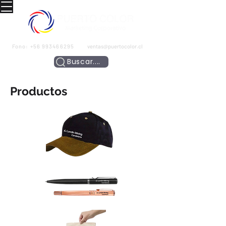
Fono:
+56 993466295
ventas@puertocolor.cl
Buscar....
Productos