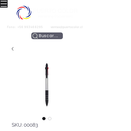
Fono:
+56 993466295
ventas@puertocolor.cl
Buscar....
SKU: 00083