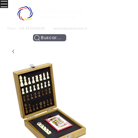
Fono:
+56 993466295
ventas@puertocolor.cl
Buscar....