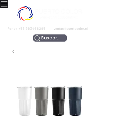
Fono:
+56 993466295
ventas@puertocolor.cl
Buscar....