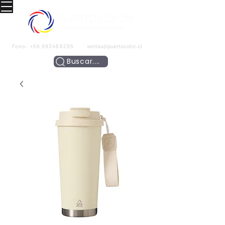
Fono:
+56 993466295
ventas@puertocolor.cl
Buscar....