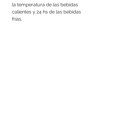
la temperatura de las bebidas
calientes y 24 hs de las bebidas
frías.
Medidas
: Ø 9 x 19 cm.
Capacidad
: 500 ml.
Materiales
: Acero reciclado,
polipropileno, poliéster,
polietileno y silicona.
Presentación
: en caja de regalo
kraft
© 2016 by PuertoColor
www.puertocolor.cl