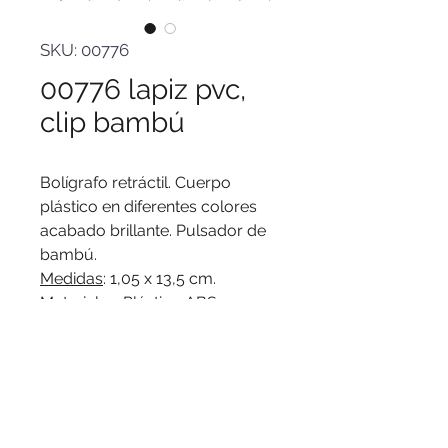
SKU: 00776
00776 lapiz pvc,
clip bambú
Bolígrafo retráctil. Cuerpo
plástico en diferentes colores
acabado brillante. Pulsador de
bambú.
Medidas
: 1,05 x 13,5 cm.
Materiales
: Plástico ABS
reciclado y bambú.
Peso
: 7 g.
Tinta
: negra.