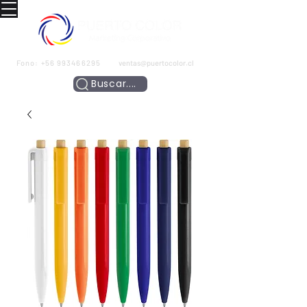
Fono:
+56 993466295
ventas@puertocolor.cl
Buscar....