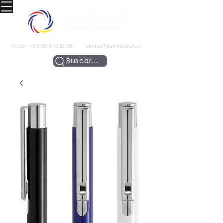
Fono:
+56 993466295
ventas@puertocolor.cl
Buscar....