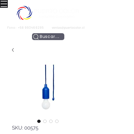
Fono:
+56 993466295
ventas@puertocolor.cl
Buscar....
SKU: 00575