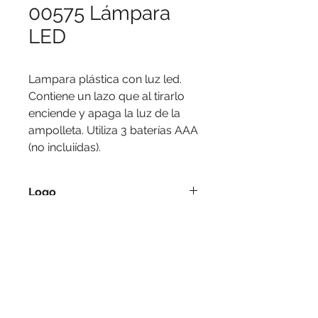
00575 Lámpara
LED
Lampara plástica con luz led. 
Contiene un lazo que al tirarlo 
enciende y apaga la luz de la 
ampolleta. Utiliza 3 baterías AAA 
(no incluiídas).
Logo
Serigrafía, tampografía.
Medidas
80 cm (largo del cordón)