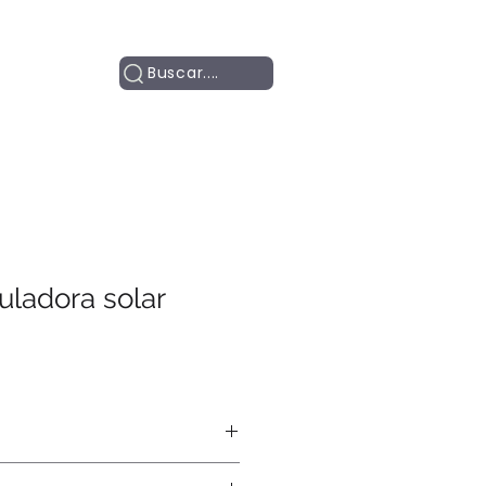
Contacto
Buscar....
uladora solar
ía, láser.