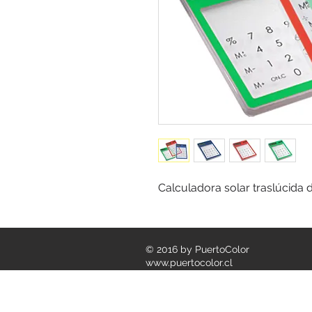
Calculadora solar traslúcida d
© 2016 by PuertoColor
www.puertocolor.cl