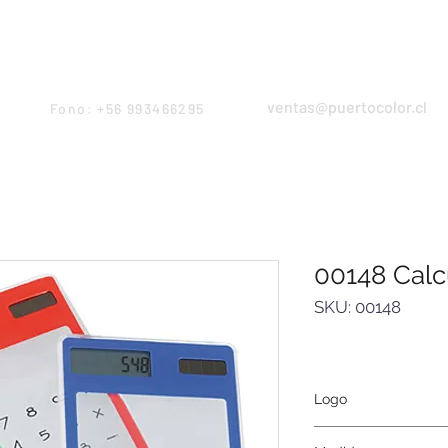
Products
Servicios
Proyectos
Equipo
ventas@puertocolor.cl
Fono: +56 993466295
00148 Calc
SKU: 00148
Logo
Serigrafía, tampograf