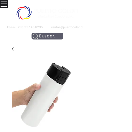
Fono:
+56 993466295
ventas@puertocolor.cl
Buscar....