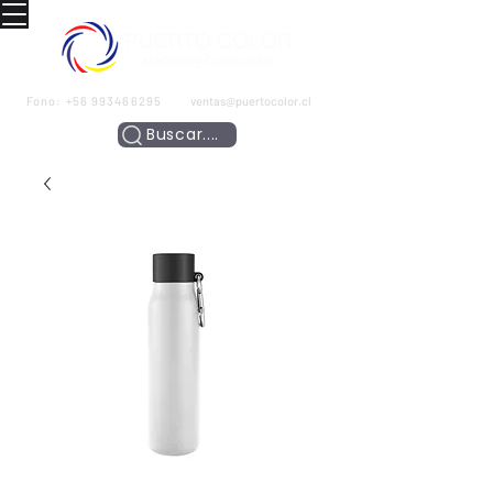
Fono:
+56 993466295
ventas@puertocolor.cl
Buscar....