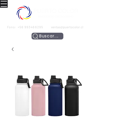
Fono:
+56 993466295
ventas@puertocolor.cl
Buscar....