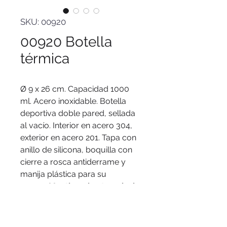
SKU: 00920
00920 Botella
térmica
Ø 9 x 26 cm. Capacidad 1000
ml. Acero inoxidable. Botella
deportiva doble pared, sellada
al vacío. Interior en acero 304,
exterior en acero 201. Tapa con
anillo de silicona, boquilla con
cierre a rosca antiderrame y
manija plástica para su
agarre.
Mantiene hasta 12 hs la
temperatura de las bebidas
calientes y hasta 24 hs la de
las bebidas frías.
Presentación