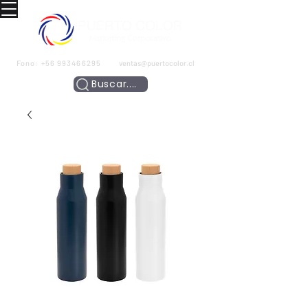
Fono:
+56 993466295
ventas@puertocolor.cl
Buscar....