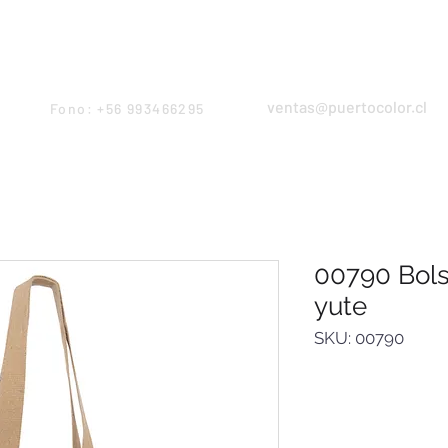
Products
Servicios
Proyectos
Equipo
ventas@puertocolor.cl
Fono: +56 993466295
00790 Bols
yute
SKU: 00790