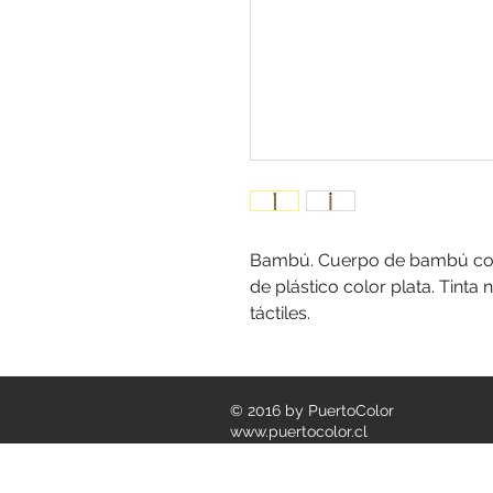
Bambú. Cuerpo de bambú con 
de plástico color plata. Tinta 
táctiles.
© 2016 by PuertoColor
www.puertocolor.cl