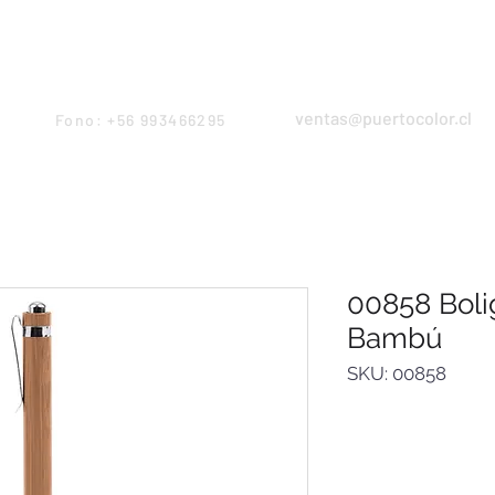
Products
Servicios
Proyectos
Equipo
ventas@puertocolor.cl
Fono: +56 993466295
00858 Boli
Bambú
SKU: 00858