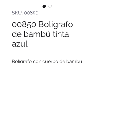
SKU: 00850
00850 Boligrafo
de bambú tinta
azul
Bolígrafo con cuerpo de bambú
y punta plástica de diferentes
colores. Tinta Azul.
© 2016 by PuertoColor
www.puertocolor.cl