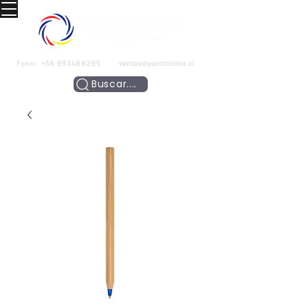
Fono:
+56 993466295
ventas@puertocolor.cl
Buscar....