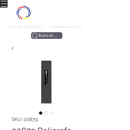
Fono:
+56 993466295
ventas@puertocolor.cl
Buscar....
SKU: 00879