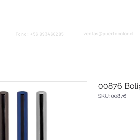
Products
Servicios
Proyectos
Equipo
ventas@puertocolor.cl
Fono: +56 993466295
00876 Bolíg
SKU: 00876