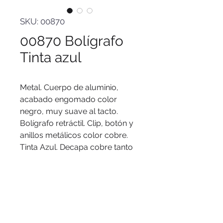
SKU: 00870
00870 Bolígrafo
Tinta azul
Metal. Cuerpo de aluminio,
acabado engomado color
negro, muy suave al tacto.
Bolígrafo retráctil. Clip, botón y
anillos metálicos color cobre.
Tinta Azul. Decapa cobre tanto
en el cuerpo como en la
tapa
(grabado exclusivo en
nuestro taller)
. Presentación en
caja de regalo.