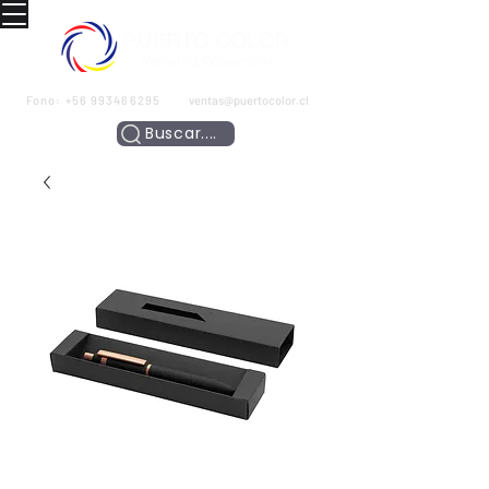
Fono:
+56 993466295
ventas@puertocolor.cl
Buscar....