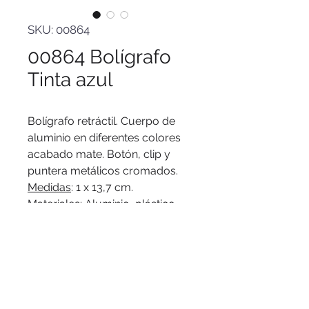
SKU: 00864
00864 Bolígrafo
Tinta azul
Bolígrafo retráctil. Cuerpo de
aluminio en diferentes colores
acabado mate. Botón, clip y
puntera metálicos cromados.
Medidas
: 1 x 13,7 cm.
Materiales
: Aluminio, plástico
ABS y acero.
Peso
: 14 g.
Tinta
: azul.