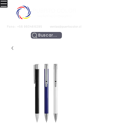
Fono:
+56 993466295
ventas@puertocolor.cl
Buscar....