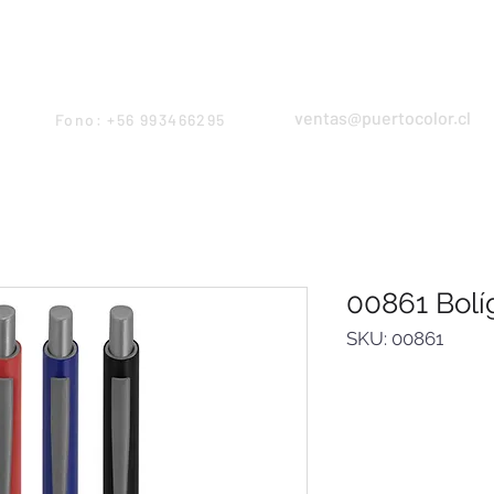
Products
Servicios
Proyectos
Equipo
ventas@puertocolor.cl
Fono: +56 993466295
00861 Bolíg
SKU: 00861