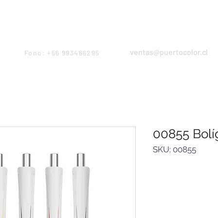
Products
Servicios
Proyectos
Equipo
ventas@puertocolor.cl
Fono: +56 993466295
00855 Bolíg
SKU: 00855