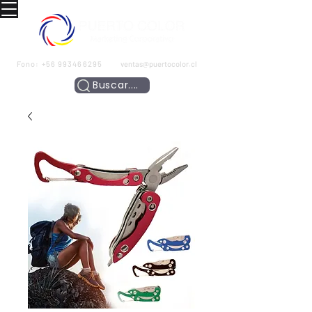
Fono:
+56 993466295
ventas@puertocolor.cl
Buscar....