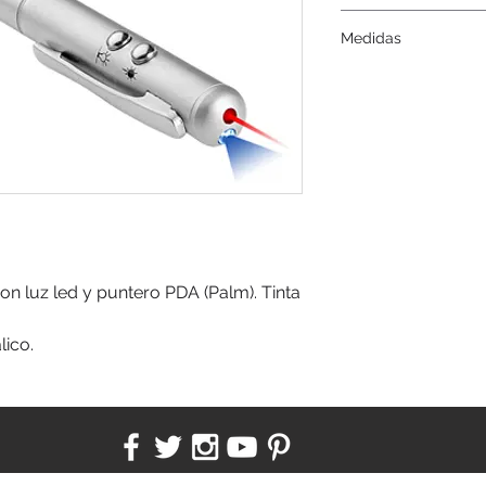
Serigrafía, tampograf
Medidas
15 cms.
on luz led y puntero PDA (Palm). Tinta 
lico.