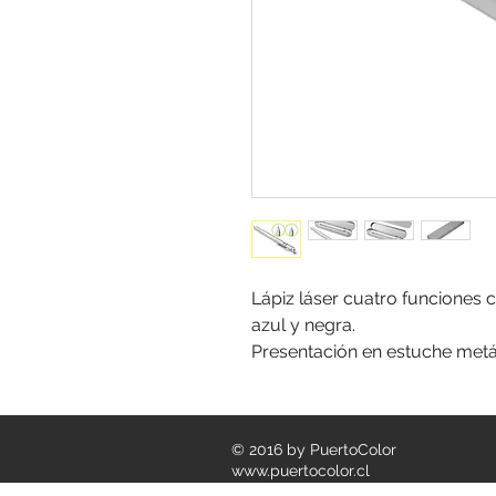
Lápiz láser cuatro funciones c
azul y negra.
Presentación en estuche metá
© 2016 by PuertoColor
www.puertocolor.cl