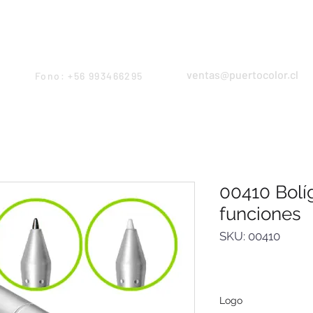
Products
Servicios
Proyectos
Equipo
ventas@puertocolor.cl
Fono: +56 993466295
00410 Bolí
funciones
SKU: 00410
Logo