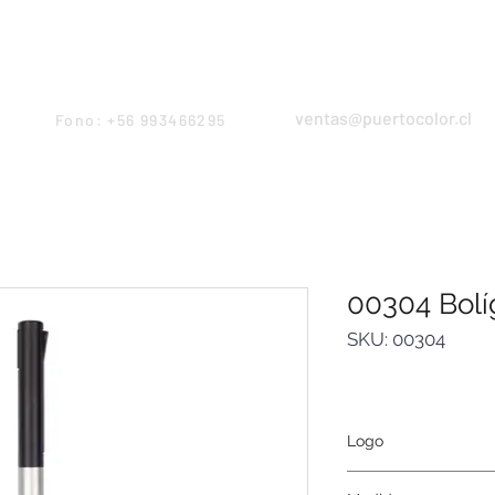
Products
Servicios
Proyectos
Equipo
ventas@puertocolor.cl
Fono: +56 993466295
00304 Bolí
SKU: 00304
Logo
Láser, pantografía.