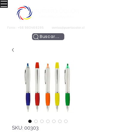
Fono:
+56 993466295
ventas@puertocolor.cl
Buscar....
SKU: 00303