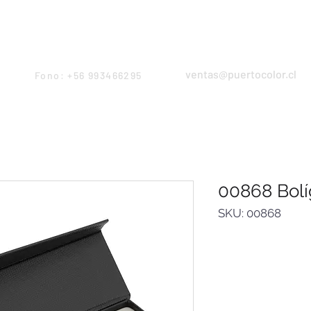
Products
Servicios
Proyectos
Equipo
ventas@puertocolor.cl
Fono: +56 993466295
00868 Bolí
SKU: 00868