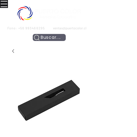
Fono:
+56 993466295
ventas@puertocolor.cl
Buscar....