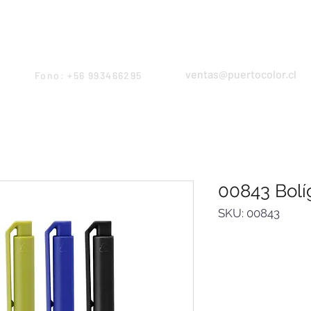
Products
Servicios
Proyectos
Equipo
ventas@puertocolor.cl
Fono: +56 993466295
00843 Bolí
SKU: 00843