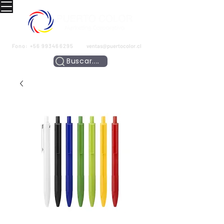
Fono:
+56 993466295
ventas@puertocolor.cl
Buscar....