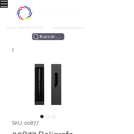
Fono:
+56 993466295
ventas@puertocolor.cl
Buscar....
SKU: 00877