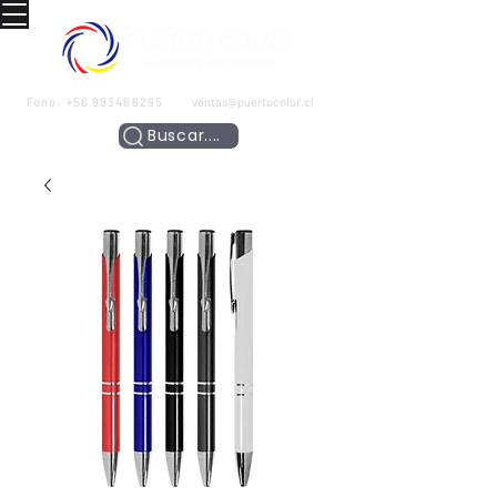
Fono:
+56 993466295
ventas@puertocolor.cl
Buscar....