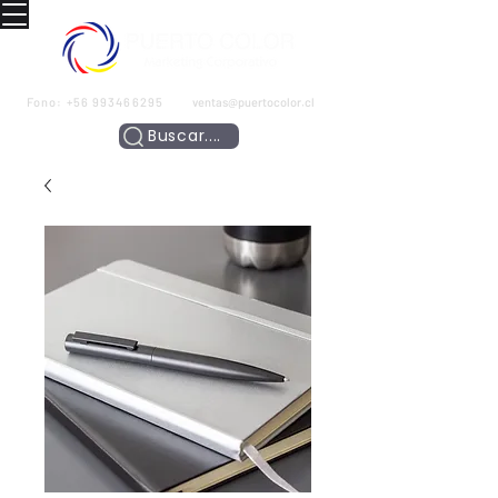
Fono:
+56 993466295
ventas@puertocolor.cl
Buscar....