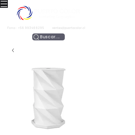
Fono:
+56 993466295
ventas@puertocolor.cl
Buscar....