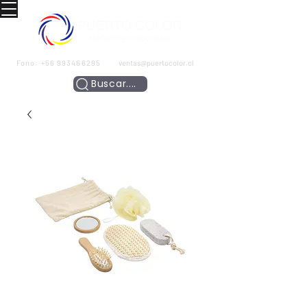
Fono:
+56 993466295
ventas@puertocolor.cl
Buscar....