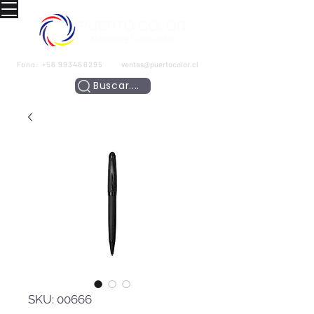
Fono:
+56 993466295
ventas@puertocolor.cl
Buscar....
SKU: 00666