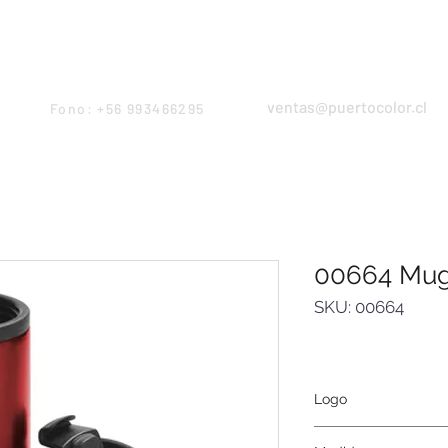
Products
Servicios
Proyectos
Equipo
ventas@puertocolor.cl
Fono: +56 993466295
00664 Mug
SKU: 00664
Logo
Serigrafía, grabado l