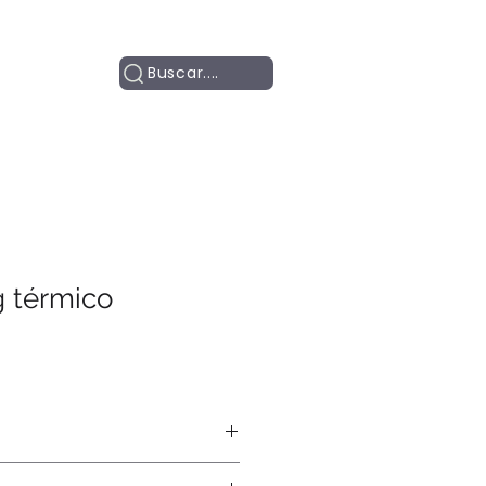
Contacto
Buscar....
 térmico
áser, pantografía.