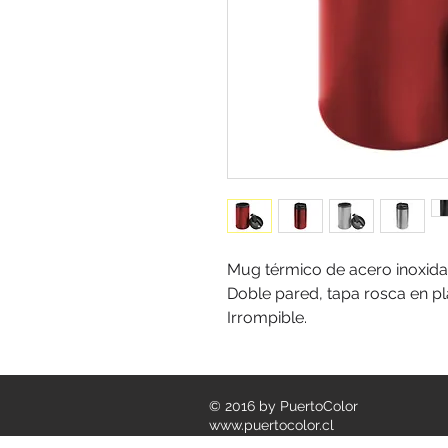
Mug térmico de acero inoxidab
Doble pared, tapa rosca en pl
Irrompible.
© 2016 by PuertoColor
www.puertocolor.cl